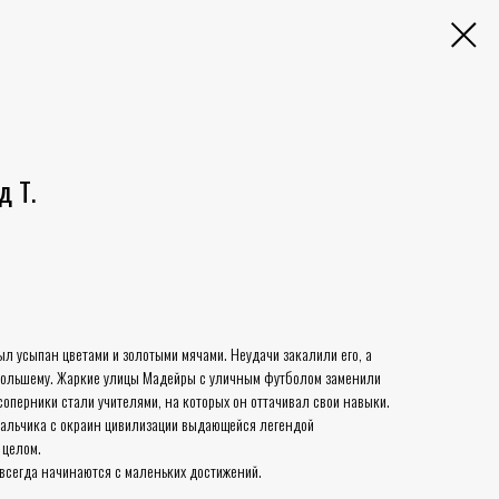
 Т.
л усыпан цветами и золотыми мячами. Неудачи закалили его, а
 большему. Жаркие улицы Мадейры с уличным футболом заменили
оперники стали учителями, на которых он оттачивал свои навыки.
мальчика с окраин цивилизации выдающейся легендой
 целом.
всегда начинаются с маленьких достижений.