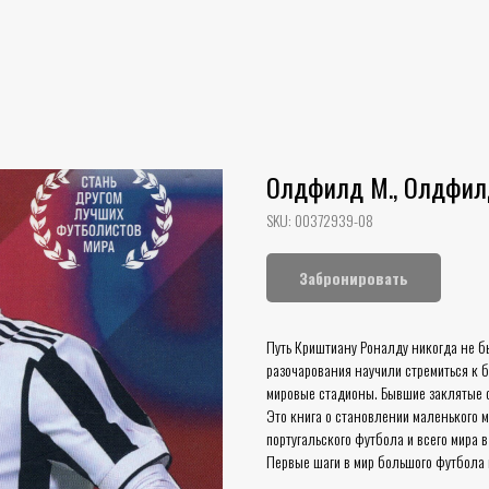
Олдфилд М., Олдфилд
SKU:
00372939-08
Забронировать
Путь Криштиану Роналду никогда не бы
разочарования научили стремиться к
мировые стадионы. Бывшие заклятые с
Это книга о становлении маленького 
португальского футбола и всего мира в
Первые шаги в мир большого футбола 