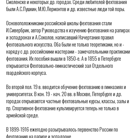
Смоленске и некоторых др. городах. Среди любителей фехтования
были А.С.Пушкин, М.Ю.Лермонтов и др. известные люди той поры.
Основоположниками российской школы фехтования стали
И.Сивербрик, автор Руководства к изучению фехтования на рапирах
и эспадронах и А.Соколов, написавший Начертания правил
фехтовального искусства. Оба были не только теоретиками, но и -
наряду с др. российскими мастерами - замечательными практиками
фехтования. Их пособия вышли в 1850-е. А в 1855 в Петербурге
открывается Фехтовально-гимнастический зал Отдельного
гвардейского корпуса.
Во второй пол. 19 в. вводится обучение фехтованию в гимназиях и
университетах. В кон. 19 - нач. 20 вв. в Москве, Петербурге и др.
городах открываются частные фехтовальные курсы, классы, залы и
пр. Спортивное фехтование культивируется теперь не только в
армейской среде.
В 1899-1916 ежегодно разыгрывалось первенство России по
фехтованию на рапире и эспадроне.