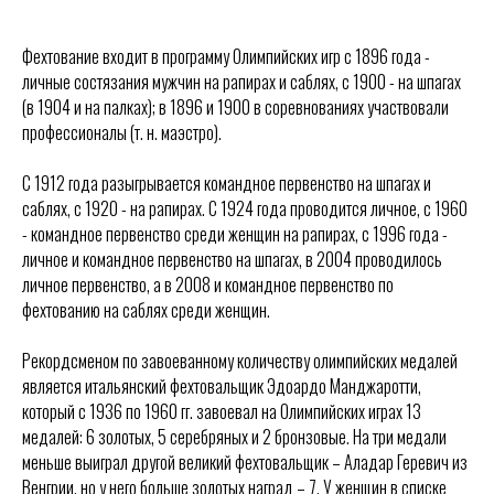
Фехтование входит в программу Олимпийских игр с 1896 года -
личные состязания мужчин на рапирах и саблях, с 1900 - на шпагах
(в 1904 и на палках); в 1896 и 1900 в соревнованиях участвовали
профессионалы (т. н. маэстро).
С 1912 года разыгрывается командное первенство на шпагах и
саблях, с 1920 - на рапирах. С 1924 года проводится личное, с 1960
- командное первенство среди женщин на рапирах, с 1996 года -
личное и командное первенство на шпагах, в 2004 проводилось
личное первенство, а в 2008 и командное первенство по
фехтованию на саблях среди женщин.
Рекордсменом по завоеванному количеству олимпийских медалей
является итальянский фехтовальщик Эдоардо Манджаротти,
который с 1936 по 1960 гг. завоевал на Олимпийских играх 13
медалей: 6 золотых, 5 серебряных и 2 бронзовые. На три медали
меньше выиграл другой великий фехтовальщик – Аладар Геревич из
Венгрии, но у него больше золотых наград – 7. У женщин в списке