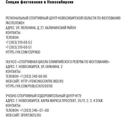
Секции фехтования в Новосибирске
РЕГИОНАЛЬНЫЙ СПОРТИВНЫЙ ЦЕНТР НОВОСИБИРСКОЙ ОБЛАСТИ ПО ФЕХТОВАНИЮ
РАСПОЛОЖЕН
АДРЕС: УЛ. ТЮЛЕНИНА, Д. 27, КАЛИНИНСКИЙ РАЙОН
КОНТАКТЫ:
ТЕЛЕФОН:
+7 (383) 319-68-52
+7 (383) 319-68-51
HTTPS://VK.COM/CSPFNSO
ГАУ НСО «СПОРТИВНАЯ ШКОЛА ОЛИМПИЙСКОГО РЕЗЕРВА ПО ФЕХТОВАНИЮ»
АДРЕС: Г. НОВОСИБИРСК, УЛ. ГАРАНИНА, 2
КОНТАКТЫ:
ТЕЛЕФОН: +7 (383) 349-98-86
WEB-САЙТ: HTTP://FENCINGCENTRE-NSO.RU
HTTPS://VK.COM/PUBLIC161599116
УЧЕБНО-СПОРТИВНЫЙ ОЗДОРОВИТЕЛЬНЫЙ ЦЕНТР НГТУ
АДРЕС: Г. НОВОСИБИРСК, ​КАРЛА МАРКСА ПРОСПЕКТ, 35/1​1, 2, 3, 4 ЭТАЖ
КОНТАКТЫ:
ТЕЛЕФОН: +7 (383) 346‒07‒08
WEB-САЙТ: SPORT.NSTU.RU