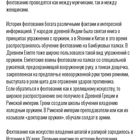
фехтованию проводятся как между мужчинами, так и между
женщинами.
История фехтования богата различными фактами и интересной
информацией. У народов древней Индии была святая книга о
принципах упражнения с оружием, а в Японии и Китае в это время
распространялось обучение фехтованию на бамбуковых палках. В
Древнем Египте тоже широко пользовался такой вид упражнений с
оружием. Египетские воины фехтовали на палках со специальной
рукояткой, предохраняющей вооруженную руку, а тонкая дощечка,
закрепленная на предплечье невооруженной руки тремя ремнями,
выступала в роли щита для отражения ударов противника.
Если обратиться к фехтованию как к зрелищному искусству, то
широкое распространение оно получило в Древней Греции и
Римской империи. Греки создали школы обучения владению
холодным оружием. В Римской империи преподаватели или как их
называли «докторами оружия», обучали солдат в армии.
Фехтование как искусство владения шпагой и рапирой зародилось в
Испании в XV веке. Первыми книгами по истории фехтования